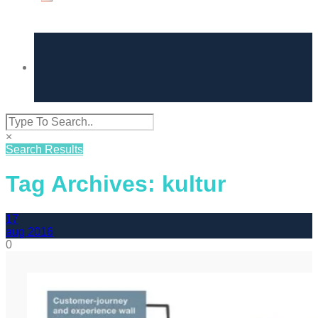
×
Search Results
Tag Archives: kultur
17
aug
2016
0