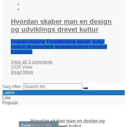
Hvordan skaber man en design
og udviklings drevet kultur
Produktudvikling
,
Projektledelse
design
,
kultur
,
product development
,
produktudvikling
Henning
Kristensen
View all 3 comments
1529 View
Read More
Søg efter:
Latest
Like
Popular
Hvordan skaber man en design og
udviklings drevet kultur