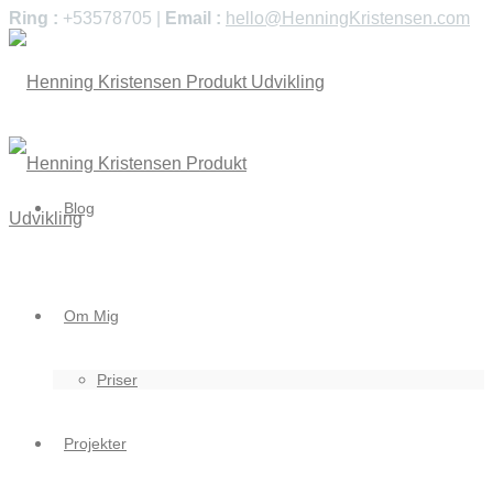
Ring :
+53578705 |
Email :
hello@HenningKristensen.com
Blog
Om Mig
Priser
Projekter