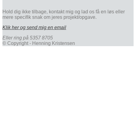
Hold dig ikke tilbage, kontakt mig og lad os få en løs eller
mere specifik snak om jeres projekt/opgave.
Klik her og send mig en email
Eller ring på 5357 8705
© Copyright - Henning Kristensen