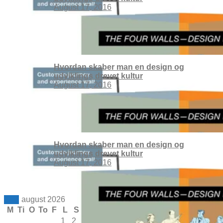
August 17, 2016
Hvordan skaber man en design og
udviklings drevet kultur
August 17, 2016
Hvordan skaber man en design og
udviklings drevet kultur
August 17, 2016
august 2026
M
Ti
O
To
F
L
S
1
2