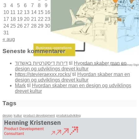
3
4
5
6
7
8
9
10
11
12
13
14
15
16
17
18
19
20
21
22
23
24
25
26
27
28
29
30
31
« aug
Seneste kommentarer
דירות דיסקרטיות באשדוד
til
Hvordan skaber man en
design og udviklings drevet kultur
https://stevieraexxx.rocks/
til
Hvordan skaber man en
design og udviklings drevet kultur
Mark
til
Hvordan skaber man en design og udviklings
drevet kultur
Tags
design
kultur
product development
produktudvikling