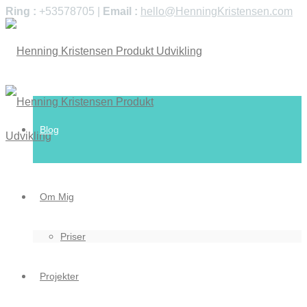
Ring :
+53578705 |
Email :
hello@HenningKristensen.com
Blog
Om Mig
Priser
Projekter