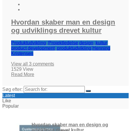
Hvordan skaber man en design
og udviklings drevet kultur
Produktudvikling
,
Projektledelse
design
,
kultur
,
product development
,
produktudvikling
Henning
Kristensen
View all 3 comments
1529 View
Read More
Søg efter:
Latest
Like
Popular
Hvordan skaber man en design og
udviklings drevet kultur