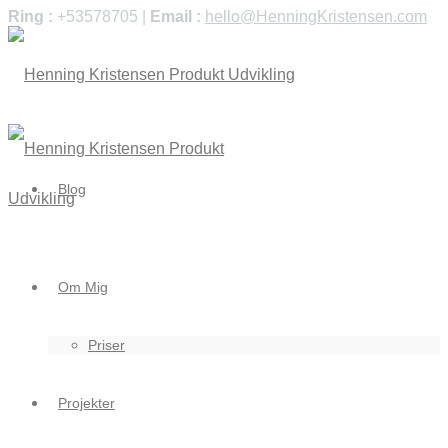
Ring :
+53578705 |
Email :
hello@HenningKristensen.com
Blog
Om Mig
Priser
Projekter