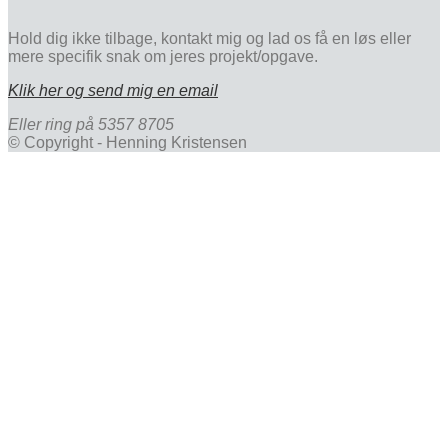
Hold dig ikke tilbage, kontakt mig og lad os få en løs eller
mere specifik snak om jeres projekt/opgave.
Klik her og send mig en email
Eller ring på 5357 8705
© Copyright - Henning Kristensen