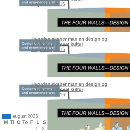
August 17, 2016
Hvordan skaber man en design og
udviklings drevet kultur
August 17, 2016
Hvordan skaber man en design og
udviklings drevet kultur
August 17, 2016
august 2026
M
Ti
O
To
F
L
S
1
2