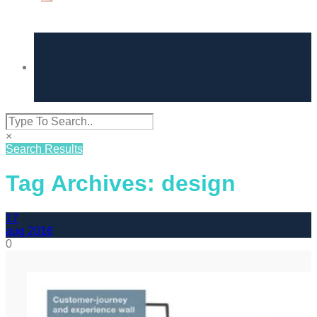
×
Search Results
Tag Archives: design
17
aug
2016
0