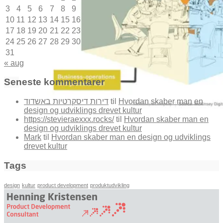
3
4
5
6
7
8
9
10
11
12
13
14
15
16
17
18
19
20
21
22
23
24
25
26
27
28
29
30
31
« aug
Seneste kommentarer
דירות דיסקרטיות באשדוד
til
Hvordan skaber man en
design og udviklings drevet kultur
https://stevieraexxx.rocks/
til
Hvordan skaber man en
design og udviklings drevet kultur
Mark
til
Hvordan skaber man en design og udviklings
drevet kultur
Tags
design
kultur
product development
produktudvikling